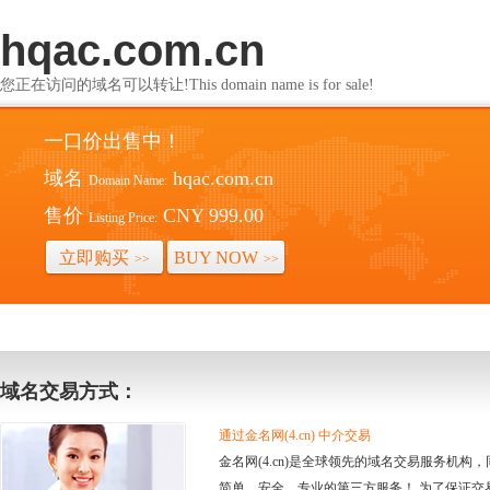
hqac.com.cn
您正在访问的域名可以转让!This domain name is for sale!
一口价出售中！
域名
hqac.com.cn
Domain Name:
售价
CNY 999.00
Listing Price:
立即购买
BUY NOW
>>
>>
域名交易方式：
通过金名网(4.cn) 中介交易
金名网(4.cn)是全球领先的域名交易服务机
简单、安全、专业的第三方服务！ 为了保证交