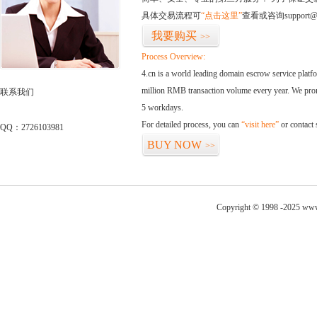
具体交易流程可
“点击这里”
查看或咨询support@
我要购买
>>
Process Overview:
4.cn is a world leading domain escrow service plat
million RMB transaction volume every year. We promi
联系我们
5 workdays.
For detailed process, you can
“visit here”
or contact
QQ：2726103981
BUY NOW
>>
Copyright © 1998 -2025 www